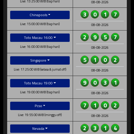
Live: 13:25:00 WIB (tiap hari)
08-08-2026
3
0
1
7
Chinapools
Live: 15:00:00 WIB (tiap hari)
08-08-2026
2
9
5
7
Toto Macau 16:00
Live: 16:00:00 WIB (tiap hari)
08-08-2026
5
1
0
2
Singapore
Live: 17:25:00 WIB (selasa & jumat off)
08-08-2026
9
0
3
1
Toto Macau 19:00
Live: 19:00:00 WIB (tiap hari)
08-08-2026
7
1
0
2
Pcso
Live: 19:55:00 WIB (minggu off)
08-08-2026
2
3
1
4
Nevada