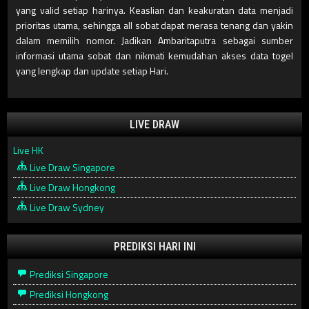
yang valid setiap harinya. Keaslian dan keakuratan data menjadi
prioritas utama, sehingga all sobat dapat merasa tenang dan yakin
dalam memilih nomor. Jadikan Ambaritaputra sebagai sumber
informasi utama sobat dan nikmati kemudahan akses data togel
yang lengkap dan update setiap Hari.
LIVE DRAW
Live HK
Live Draw Singapore
Live Draw Hongkong
Live Draw Sydney
PREDIKSI HARI INI
Prediksi Singapore
Prediksi Hongkong