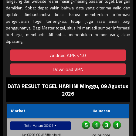
langsung dari website resmi masing-masing pasaran togel. Dengan
demikian, Sobat dapat yakin bahwa data yang diterima valid dan
update. Ambaritaputra tidak hanya memberikan informasi
pengeluaran Togel terlengkap, tetapi juga rasa aman bagi
penggunanya. Bagi Master togel, situs ini menjadi sumber informasi
berharga, membantu All sobat menentukan nomor yang akan
dipasang.
Android APK v1.0
Download VPN
DATA RESULT TOGEL HARI INI Minggu, 09 Agustus
2026
Market
Keluaran
5
1
3
1
Toto Macau 00:01
Live: 00:01:00 WIB (tiap hari)
09-08-2026