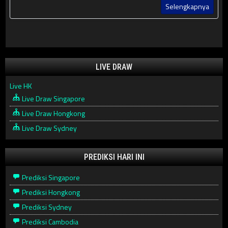
Selengkapnya
LIVE DRAW
Live HK
Live Draw Singapore
Live Draw Hongkong
Live Draw Sydney
PREDIKSI HARI INI
Prediksi Singapore
Prediksi Hongkong
Prediksi Sydney
Prediksi Cambodia