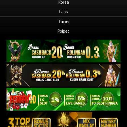
Korea
Laos
Taipei
Poipet