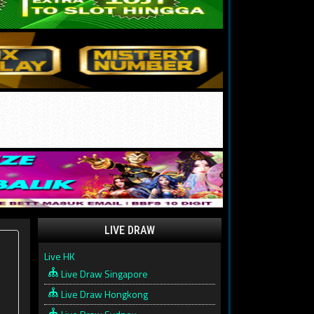
LIVE DRAW
Live HK
Live Draw Singapore
Live Draw Hongkong