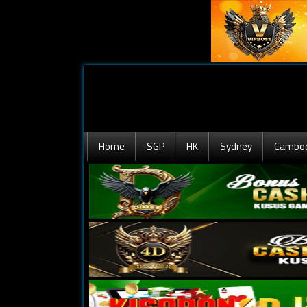
Home
SGP
HK
Sydney
Cambod