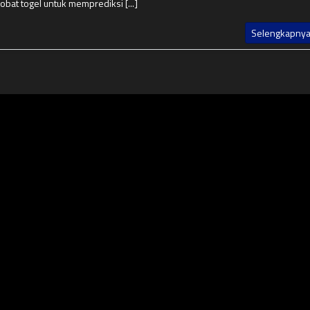
at togel untuk memprediksi [...]
Selengkapny