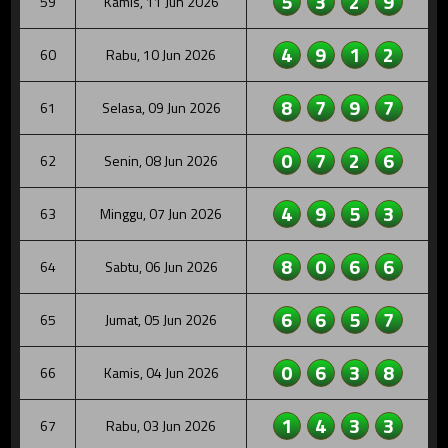
5
3
2
9
59
Kamis, 11 Jun 2026
4
9
1
2
60
Rabu, 10 Jun 2026
8
7
9
7
61
Selasa, 09 Jun 2026
0
7
2
6
62
Senin, 08 Jun 2026
4
9
5
3
63
Minggu, 07 Jun 2026
8
0
6
6
64
Sabtu, 06 Jun 2026
6
6
5
7
65
Jumat, 05 Jun 2026
0
6
3
8
66
Kamis, 04 Jun 2026
1
4
3
3
67
Rabu, 03 Jun 2026