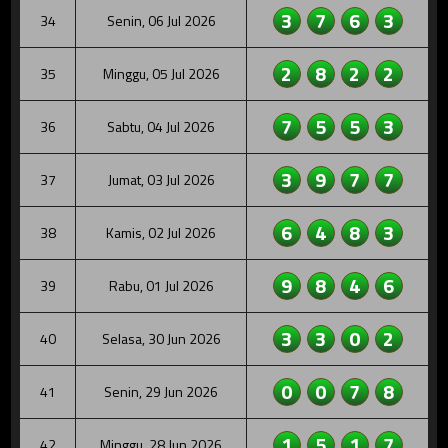
3
7
6
3
34
Senin, 06 Jul 2026
2
8
2
2
35
Minggu, 05 Jul 2026
7
5
5
3
36
Sabtu, 04 Jul 2026
3
9
7
7
37
Jumat, 03 Jul 2026
6
4
8
3
38
Kamis, 02 Jul 2026
9
8
4
6
39
Rabu, 01 Jul 2026
3
3
0
2
40
Selasa, 30 Jun 2026
0
0
7
8
41
Senin, 29 Jun 2026
1
5
1
7
42
Minggu, 28 Jun 2026