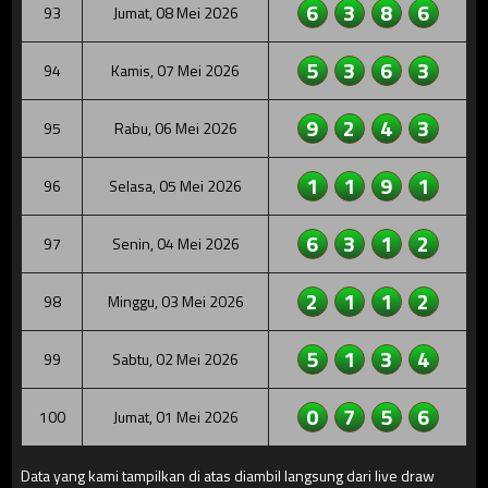
6
3
8
6
93
Jumat, 08 Mei 2026
5
3
6
3
94
Kamis, 07 Mei 2026
9
2
4
3
95
Rabu, 06 Mei 2026
1
1
9
1
96
Selasa, 05 Mei 2026
6
3
1
2
97
Senin, 04 Mei 2026
2
1
1
2
98
Minggu, 03 Mei 2026
5
1
3
4
99
Sabtu, 02 Mei 2026
0
7
5
6
100
Jumat, 01 Mei 2026
Data yang kami tampilkan di atas diambil langsung dari live draw