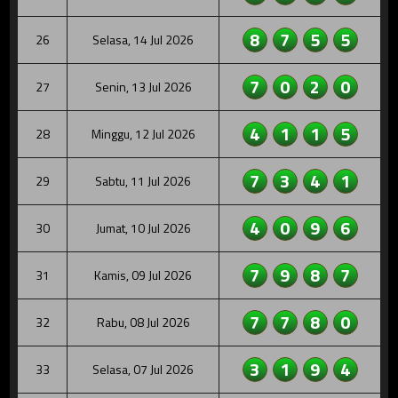
8
7
5
5
26
Selasa, 14 Jul 2026
7
0
2
0
27
Senin, 13 Jul 2026
4
1
1
5
28
Minggu, 12 Jul 2026
7
3
4
1
29
Sabtu, 11 Jul 2026
4
0
9
6
30
Jumat, 10 Jul 2026
7
9
8
7
31
Kamis, 09 Jul 2026
7
7
8
0
32
Rabu, 08 Jul 2026
3
1
9
4
33
Selasa, 07 Jul 2026