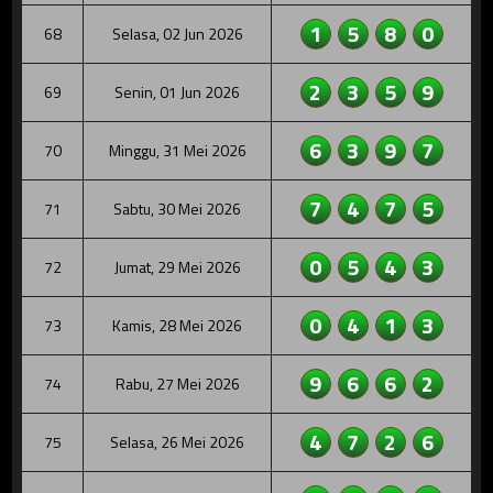
1
5
8
0
68
Selasa, 02 Jun 2026
2
3
5
9
69
Senin, 01 Jun 2026
6
3
9
7
70
Minggu, 31 Mei 2026
7
4
7
5
71
Sabtu, 30 Mei 2026
0
5
4
3
72
Jumat, 29 Mei 2026
0
4
1
3
73
Kamis, 28 Mei 2026
9
6
6
2
74
Rabu, 27 Mei 2026
4
7
2
6
75
Selasa, 26 Mei 2026