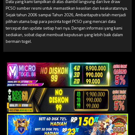
Data yang kami tampilkan di atas diambil langsung dari live draw
PCSO sumber resmi untuk memastikan keaslian dan keakuratannya.
Sejak tahun 2006 sampai Tahun 2026, Ambaritaputra telah menjadi
pilihan utama bagi para pecinta togel PCSO yang mencari data
tercepat dan update setiap hari nya. Dengan informasi yang kami
sediakan, sobat dapat membuat keputusan yang lebih baik dalam
bermain togel.