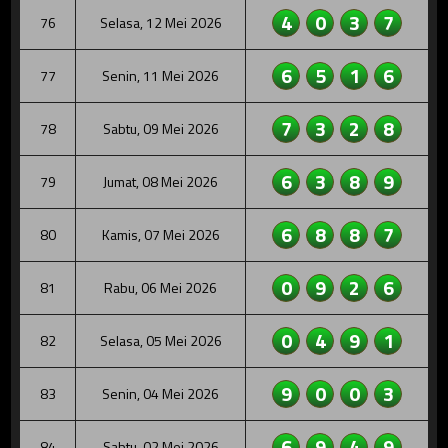
4
0
3
7
76
Selasa, 12 Mei 2026
6
5
1
6
77
Senin, 11 Mei 2026
7
3
2
8
78
Sabtu, 09 Mei 2026
6
3
8
9
79
Jumat, 08 Mei 2026
6
8
8
7
80
Kamis, 07 Mei 2026
0
9
2
6
81
Rabu, 06 Mei 2026
0
4
9
1
82
Selasa, 05 Mei 2026
9
0
0
3
83
Senin, 04 Mei 2026
6
9
4
9
84
Sabtu, 02 Mei 2026