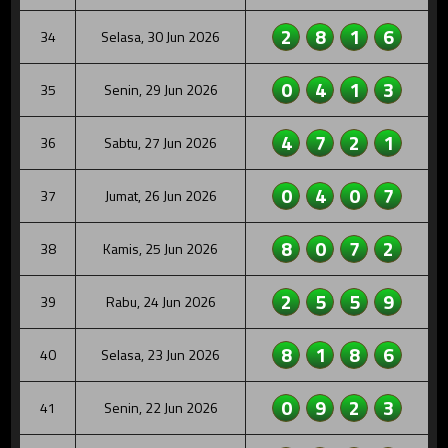
2
8
1
6
34
Selasa, 30 Jun 2026
0
4
1
3
35
Senin, 29 Jun 2026
4
7
2
1
36
Sabtu, 27 Jun 2026
0
4
0
7
37
Jumat, 26 Jun 2026
8
0
7
2
38
Kamis, 25 Jun 2026
2
5
5
9
39
Rabu, 24 Jun 2026
8
1
8
6
40
Selasa, 23 Jun 2026
0
9
2
3
41
Senin, 22 Jun 2026