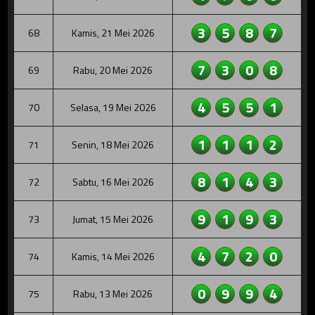
3
5
8
7
68
Kamis, 21 Mei 2026
7
3
0
8
69
Rabu, 20 Mei 2026
4
5
5
1
70
Selasa, 19 Mei 2026
1
1
1
2
71
Senin, 18 Mei 2026
8
1
4
3
72
Sabtu, 16 Mei 2026
9
1
9
3
73
Jumat, 15 Mei 2026
4
7
2
0
74
Kamis, 14 Mei 2026
0
9
9
4
75
Rabu, 13 Mei 2026