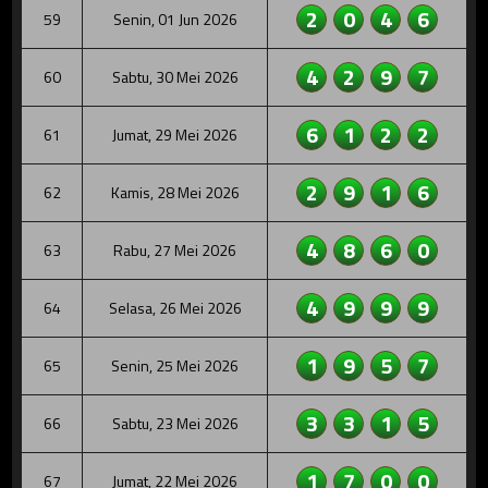
2
0
4
6
59
Senin, 01 Jun 2026
4
2
9
7
60
Sabtu, 30 Mei 2026
6
1
2
2
61
Jumat, 29 Mei 2026
2
9
1
6
62
Kamis, 28 Mei 2026
4
8
6
0
63
Rabu, 27 Mei 2026
4
9
9
9
64
Selasa, 26 Mei 2026
1
9
5
7
65
Senin, 25 Mei 2026
3
3
1
5
66
Sabtu, 23 Mei 2026
1
7
0
0
67
Jumat, 22 Mei 2026