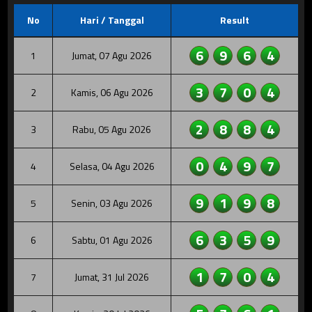
No
Hari / Tanggal
Result
6
9
6
4
1
Jumat, 07 Agu 2026
3
7
0
4
2
Kamis, 06 Agu 2026
2
8
8
4
3
Rabu, 05 Agu 2026
0
4
9
7
4
Selasa, 04 Agu 2026
9
1
9
8
5
Senin, 03 Agu 2026
6
3
5
9
6
Sabtu, 01 Agu 2026
1
7
0
4
7
Jumat, 31 Jul 2026