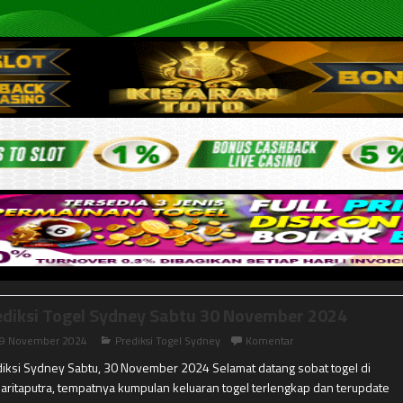
ediksi Togel Sydney Sabtu 30 November 2024
9 November 2024
Prediksi Togel Sydney
Komentar
iksi Sydney Sabtu, 30 November 2024 Selamat datang sobat togel di
ritaputra, tempatnya kumpulan keluaran togel terlengkap dan terupdate