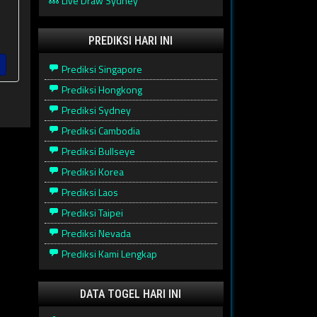
Live Draw Sydney
PREDIKSI HARI INI
a
Prediksi Singapore
Prediksi Hongkong
Prediksi Sydney
Prediksi Cambodia
Prediksi Bullseye
Prediksi Korea
Prediksi Laos
Prediksi Taipei
Prediksi Nevada
Prediksi Kami Lengkap
DATA TOGEL HARI INI