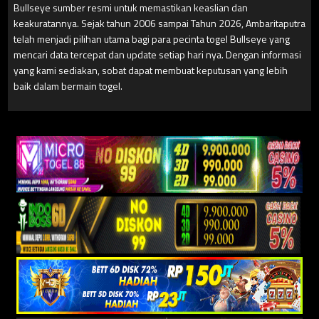
Bullseye sumber resmi untuk memastikan keaslian dan
keakuratannya. Sejak tahun 2006 sampai Tahun 2026, Ambaritaputra
telah menjadi pilihan utama bagi para pecinta togel Bullseye yang
mencari data tercepat dan update setiap hari nya. Dengan informasi
yang kami sediakan, sobat dapat membuat keputusan yang lebih
baik dalam bermain togel.