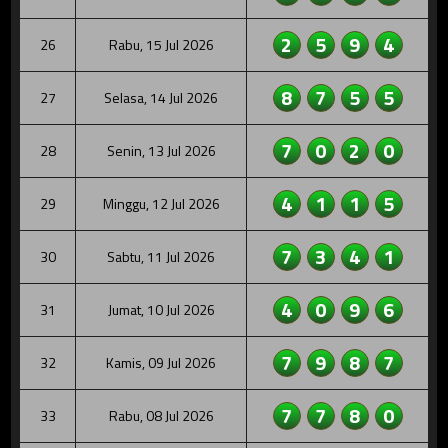
2
5
9
4
26
Rabu, 15 Jul 2026
8
7
5
5
27
Selasa, 14 Jul 2026
7
0
2
0
28
Senin, 13 Jul 2026
4
1
1
5
29
Minggu, 12 Jul 2026
7
3
4
1
30
Sabtu, 11 Jul 2026
4
0
9
6
31
Jumat, 10 Jul 2026
7
9
8
7
32
Kamis, 09 Jul 2026
7
7
8
0
33
Rabu, 08 Jul 2026