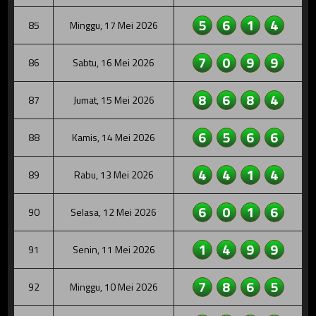
5
6
1
4
85
Minggu, 17 Mei 2026
7
0
9
9
86
Sabtu, 16 Mei 2026
8
6
8
4
87
Jumat, 15 Mei 2026
6
5
6
6
88
Kamis, 14 Mei 2026
4
4
1
4
89
Rabu, 13 Mei 2026
6
0
1
6
90
Selasa, 12 Mei 2026
1
4
9
9
91
Senin, 11 Mei 2026
7
8
6
5
92
Minggu, 10 Mei 2026