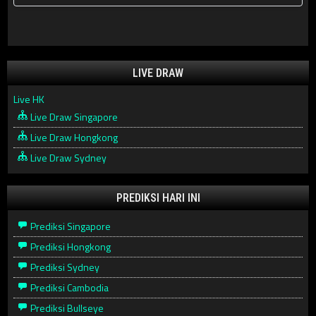
LIVE DRAW
Live HK
Live Draw Singapore
Live Draw Hongkong
Live Draw Sydney
PREDIKSI HARI INI
Prediksi Singapore
Prediksi Hongkong
Prediksi Sydney
Prediksi Cambodia
Prediksi Bullseye