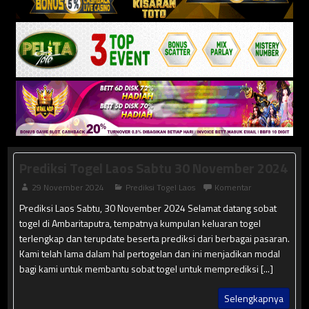
Prediksi Togel Laos Sabtu 30 November 2024
29 November 2024
Prediksi Togel Laos
Komentar
Prediksi Laos Sabtu, 30 November 2024 Selamat datang sobat
togel di Ambaritaputra, tempatnya kumpulan keluaran togel
terlengkap dan terupdate beserta prediksi dari berbagai pasaran.
Kami telah lama dalam hal pertogelan dan ini menjadikan modal
bagi kami untuk membantu sobat togel untuk memprediksi [...]
Selengkapnya