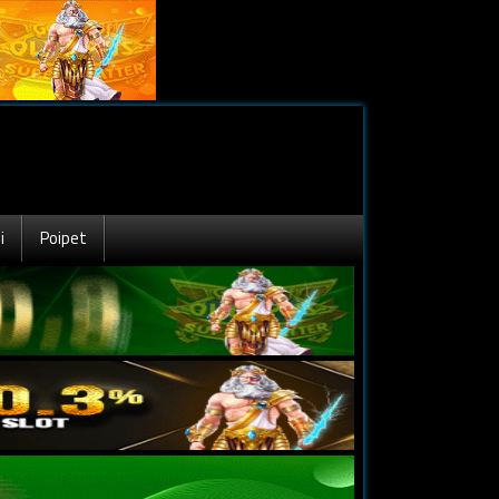
i
Poipet