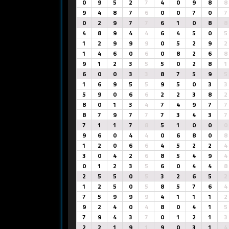
0
9
5
2
7
4
0
9
8
8
9
4
8
7
6
0
0
7
0
7
0
2
9
7
7
6
1
0
8
8
4
8
9
4
4
6
4
5
0
5
1
2
9
9
9
0
5
2
9
2
1
4
6
0
6
0
8
2
6
8
9
1
2
3
5
5
0
2
8
1
6
0
0
3
3
8
7
5
9
5
1
6
9
5
5
9
5
0
3
3
5
9
0
6
6
2
2
3
8
2
8
0
1
3
4
7
4
9
7
7
8
7
9
7
7
7
3
4
3
7
7
1
1
7
8
5
1
0
0
0
9
6
0
4
4
0
6
8
0
8
1
2
0
6
6
4
5
2
2
4
3
0
4
2
6
8
5
4
9
4
0
1
2
3
5
6
0
4
4
8
2
5
5
0
5
3
2
6
5
2
1
2
5
0
5
8
5
7
6
4
7
5
9
9
9
4
1
1
1
2
9
2
4
0
4
8
0
4
1
5
7
9
4
3
7
0
1
2
1
3
2
2
1
9
1
9
0
3
1
4