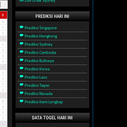
Live Draw Sydney
D
PREDIKSI HARI INI
8
3
Prediksi Singapore
2
Prediksi Hongkong
9
Prediksi Sydney
4
5
Prediksi Cambodia
2
Prediksi Bullseye
0
2
Prediksi Korea
5
Prediksi Laos
4
3
Prediksi Taipei
2
Prediksi Nevada
7
8
Prediksi Kami Lengkap
8
5
DATA TOGEL HARI INI
1
5