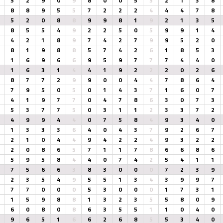
5
2
9
0
9
8
0
0
5
5
2
1
3
8
8
8
9
5
5
7
2
2
2
4
4
4
7
8
5
2
0
8
8
9
9
8
1
9
2
1
3
5
8
5
5
4
9
2
2
5
0
5
9
9
1
4
4
2
1
8
9
7
4
2
7
9
9
5
2
0
8
1
9
8
8
5
7
4
2
6
1
8
5
3
1
6
9
6
6
9
5
9
7
7
7
4
4
0
1
6
3
1
4
4
1
9
2
2
2
0
2
6
8
7
7
2
9
9
0
0
4
4
7
8
6
4
7
9
5
0
5
0
1
4
3
7
1
6
0
7
4
1
9
7
7
0
4
7
8
6
3
0
7
3
5
3
7
7
5
0
3
1
1
2
3
3
7
2
4
9
9
4
4
0
7
5
8
4
9
3
4
0
1
3
3
3
6
4
0
4
3
7
9
2
6
7
2
1
0
4
4
9
4
2
2
4
9
3
2
2
2
0
8
6
5
7
1
1
7
8
6
6
8
6
5
9
5
8
4
4
0
7
4
2
5
4
1
1
7
5
6
6
3
8
3
0
0
0
7
2
3
9
2
3
5
4
9
5
5
1
3
4
3
9
9
7
7
7
0
0
0
5
3
0
0
0
1
7
3
1
1
5
9
8
8
1
3
2
3
5
5
8
0
9
6
0
8
0
8
6
3
5
5
1
1
0
4
0
9
6
5
1
6
6
2
6
8
5
5
3
4
0